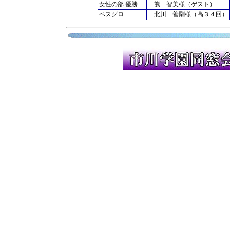
女性の部 優勝
熊 智美様（ゲスト）
ベスグロ
北川 善剛様（高３４回）