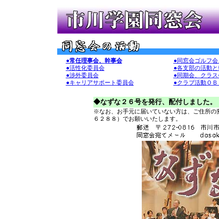
●常任理事会、幹事会
●同窓会ゴルフ会
●活性化委員会
●各支部の活動と
●渉外委員会
●同期会、クラス
●キャリアサポート委員会
●クラブ活動ＯＢ
◆なずな２６号を発行、配付しました。
※なお、お手元に届いていない方は、ご住所の
６２８８）でお願いいたします。