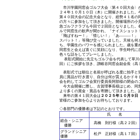
市川学園同窓会ゴルフ大会〈第４０回大会〉
２４年１０月１０日（木）に開催されました。
第４０回大会の記念大会となり、総勢４１名の
の方々に参加をして頂きました。開催場所の小
急ゴルフクラブも今回で２回目となりました。
ルで同窓生の歓声が聞かれ、「ナイスショット
「飛ばすねー！」「惜しい！」「あ―――！」
スパット！」等飛び交っていました。天候も何
ち、学園生のパワーを感じられました。歳を重
同窓生と会えば直ぐに笑顔になり、学生時代に
色々な話をしてプレーしました。
表彰式開始に先立ちゴルフ会を代表して草川
回）にご挨拶を頂き、讃岐谷同窓会副会長（高
表彰式では順位と名前が呼ばれる度に拍手と笑
員に賞品が行き渡り、自分は何が貰えるかドキ
会を約してゴルフ会実行委員長阿部様の閉会の
今大会開催に際し、古賀理事長様はじめ、同窓
より多くの賞金・賞品を寄贈して頂きました。
来年の第４１回大会は
２０２５年１０月９日
皆様のご参加を心よりお待ちしております。
◇各部門の優勝者は下記のとおりです。
氏 名
総合・シニア
高橋 則行様（高２２回）
優勝
グランドシニア
松戸 正好様（高１７回）
優勝